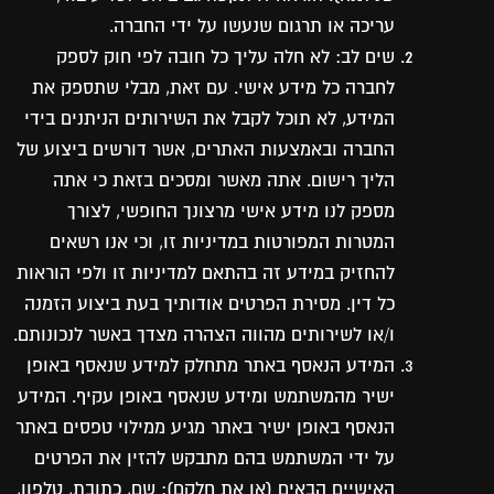
עריכה או תרגום שנעשו על ידי החברה.
שים לב: לא חלה עליך כל חובה לפי חוק לספק
לחברה כל מידע אישי. עם זאת, מבלי שתספק את
המידע, לא תוכל לקבל את השירותים הניתנים בידי
החברה ובאמצעות האתרים, אשר דורשים ביצוע של
הליך רישום. אתה מאשר ומסכים בזאת כי אתה
מספק לנו מידע אישי מרצונך החופשי, לצורך
המטרות המפורטות במדיניות זו, וכי אנו רשאים
להחזיק במידע זה בהתאם למדיניות זו ולפי הוראות
כל דין. מסירת הפרטים אודותיך בעת ביצוע הזמנה
ו/או לשירותים מהווה הצהרה מצדך באשר לנכונותם.
המידע הנאסף באתר מתחלק למידע שנאסף באופן
ישיר מהמשתמש ומידע שנאסף באופן עקיף. המידע
הנאסף באופן ישיר באתר מגיע ממילוי טפסים באתר
על ידי המשתמש בהם מתבקש להזין את הפרטים
האישיים הבאים (או את חלקם): שם, כתובת, טלפון,