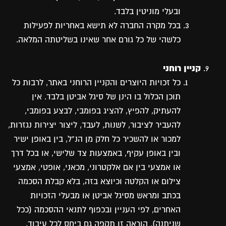
ובעלי מוניטין בלבד
.
בכל מקרה החברה לא תישא באחריות לפעילות
כלשהי של כל גורם אחר שאינו בשליטתה המלאה.
קניין רוחני
כל זכויות היוצרים והקניין הרוחני באתר, לרבות כל
תוכן הכלול בו הינן של סיגל אביטן בלבד. אין
להעתיק, להפיץ, להציג בפומבי, לבצע בפומבי,
להעביר לציבור, לשנות, לעבד, ליצור יצירות נגזרות,
למכור או להשכיר כל חלק מן הנ"ל, בין באופן ישיר
ובין באופן עקיף, באמצעות צד שלישי, או בכל דרך
או אמצעי בין אם אלקטרוני, מכאני, אופטי, אמצעי
צילום או הקלטה וכיוצא בזה, בלא קבלת הסכמה
בכתב ומראש מסיגל אביטן או מבעלי הזכויות
האחרים, לפי העניין ובכפוף לתנאי ההסכמה (ככל
שניתנה). הוראה זו תקפה גם ביחס לכל עיבוד,