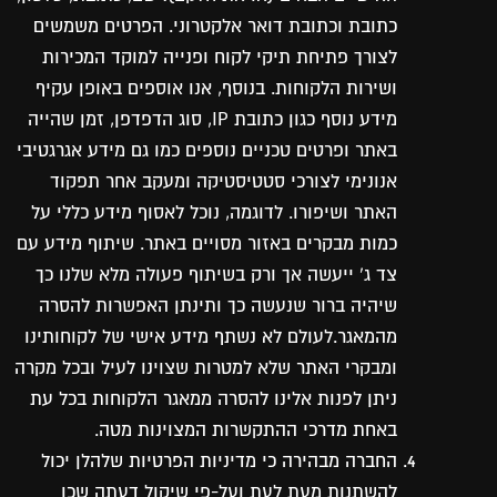
כתובת וכתובת דואר אלקטרוני. הפרטים משמשים
לצורך פתיחת תיקי לקוח ופנייה למוקד המכירות
ושירות הלקוחות. בנוסף, אנו אוספים באופן עקיף
מידע נוסף כגון כתובת IP, סוג הדפדפן, זמן שהייה
באתר ופרטים טכניים נוספים כמו גם מידע אגרגטיבי
אנונימי לצורכי סטטיסטיקה ומעקב אחר תפקוד
האתר ושיפורו. לדוגמה, נוכל לאסוף מידע כללי על
כמות מבקרים באזור מסויים באתר. שיתוף מידע עם
צד ג’ ייעשה אך ורק בשיתוף פעולה מלא שלנו כך
שיהיה ברור שנעשה כך ותינתן האפשרות להסרה
מהמאגר.לעולם לא נשתף מידע אישי של לקוחותינו
ומבקרי האתר שלא למטרות שצוינו לעיל ובכל מקרה
ניתן לפנות אלינו להסרה ממאגר הלקוחות בכל עת
באחת מדרכי ההתקשרות המצוינות מטה.
החברה מבהירה כי מדיניות הפרטיות שלהלן יכול
להשתנות מעת לעת ועל-פי שיקול דעתה שכן